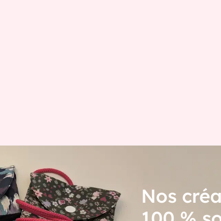
Nos créa
100 % so