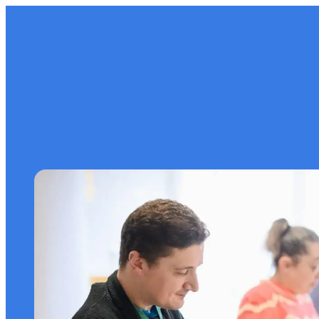
contenu
principal
L’association
Insertion
Accompagnement