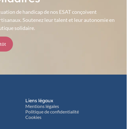
situation de handicap de nos ESAT conçoivent
rtisanaux. Soutenez leur talent et leur autonomie en
tique solidaire.
ntôt
Liens légaux
Mentions légales
Politique de confidentialité
Cookies