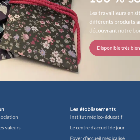
Les travailleurs en 
différents produits a
découvrant notre bou
Disponible très bie
on
Les établissements
sociation
Institut médico-éducatif
les valeurs
Le centre d’accueil de jour
Foyer d’accueil médicalisé