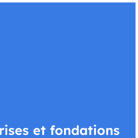
alités
Faire un don
rises et fondations