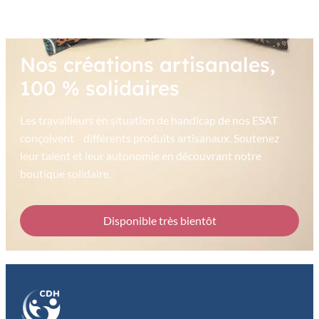
Nos créations artisanales,
100 % solidaires
Les travailleurs en situation de handicap de nos ESAT
conçoivent différents produits artisanaux. Soutenez
leur talent et leur autonomie en découvrant notre
boutique solidaire.
Disponible très bientôt