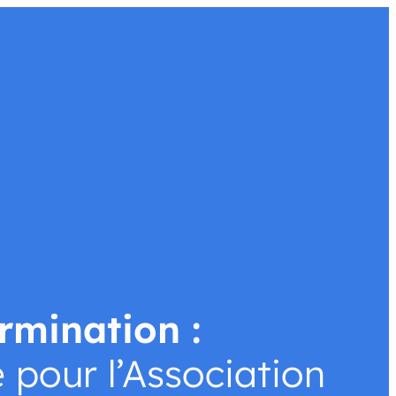
alités
Faire un don
rmination :
é pour l’Association