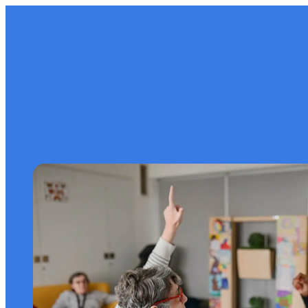
contenu
principal
L’association
Insertion
Accompagnement