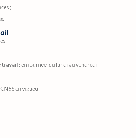
ces ;
s.
ail
es,
travail :
en journée, du lundi au vendredi
CN66 en vigueur