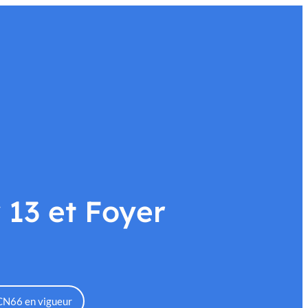
alités
Faire un don
 13 et Foyer
CCN66 en vigueur