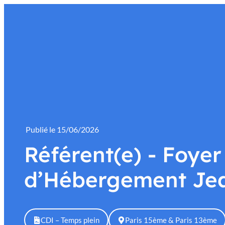
contenu
principal
L’association
Insertion
Accompagnement
Publié le
15/06/2026
Référent(e) - Foyer
d’Hébergement Jea
CDI – Temps plein
Paris 15ème & Paris 13ème