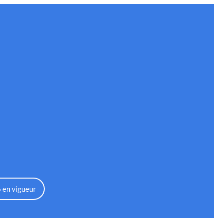
alités
Faire un don
 en vigueur