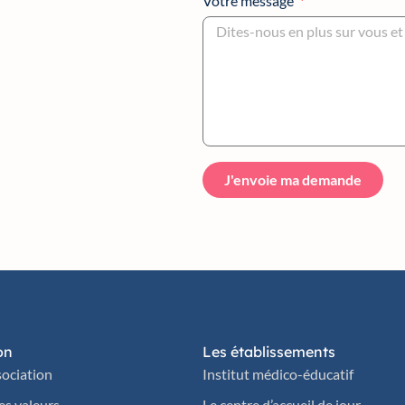
Votre message
J'envoie ma demande
on
Les établissements
sociation
Institut médico-éducatif
les valeurs
Le centre d’accueil de jour