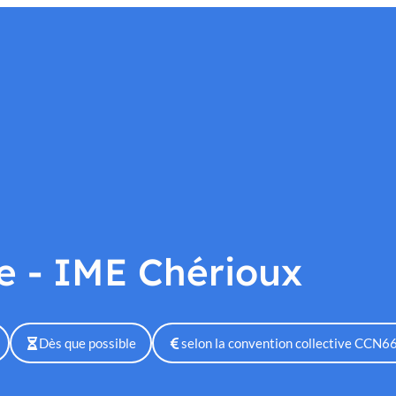
Nos établissements
Nous soutenir
Nous rejoindre
Actu
e - IME Chérioux
Dès que possible
selon la convention collective CCN66