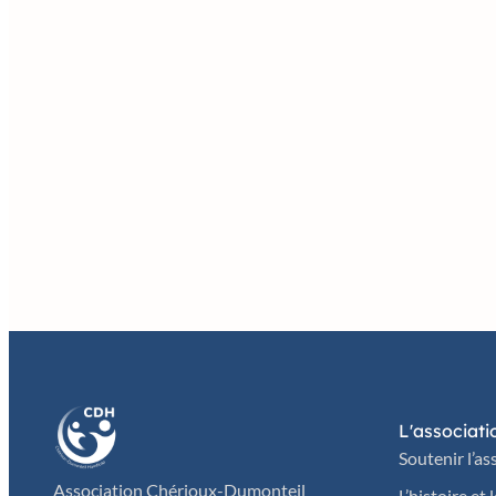
L'associati
Soutenir l’as
Association Chérioux-Dumonteil
L’histoire et 