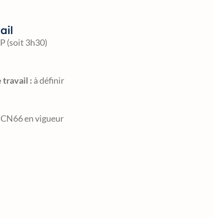
ail
P (soit 3h30)
travail :
à définir
CN66 en vigueur