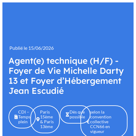
contenu
principal
Publié le
15/06/2026
Agent(e) technique (H/F) -
Foyer de Vie Michelle Darty
13 et Foyer d’Hébergement
Jean Escudié
CDI –
Paris
Dès que
selon la
Temps
15ème
possible
convention
plein
& Paris
collective
13ème
CCN66 en
vigueur