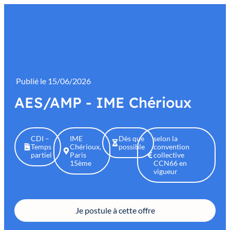
contenu
principal
Publié le
15/06/2026
AES/AMP - IME Chérioux
CDI –
IME
Dès que
selon la
Temps
Chérioux,
possible
convention
partiel
Paris
collective
15ème
CCN66 en
vigueur
Je postule à cette offre