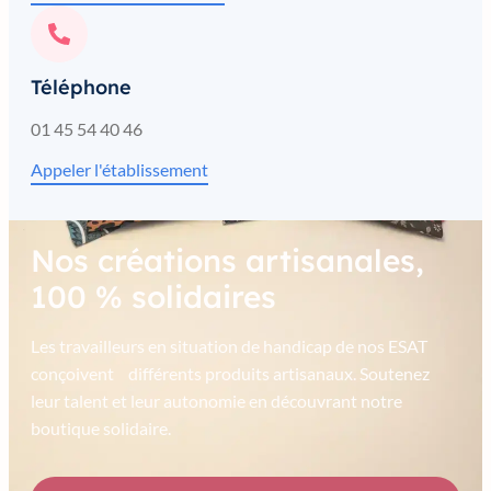
Téléphone
01 45 54 40 46
Appeler l'établissement
Nos créations artisanales,
100 % solidaires
Les travailleurs en situation de handicap de nos ESAT
conçoivent différents produits artisanaux. Soutenez
leur talent et leur autonomie en découvrant notre
boutique solidaire.