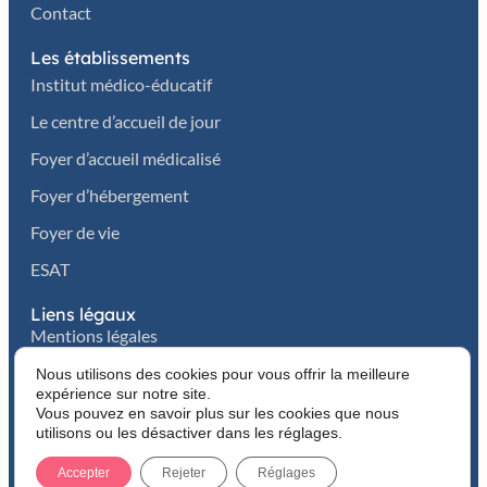
Contact
Les établissements
Institut médico-éducatif
Le centre d’accueil de jour
Foyer d’accueil médicalisé
Foyer d’hébergement
Foyer de vie
ESAT
Liens légaux
Mentions légales
Politique de confidentialité
Nous utilisons des cookies pour vous offrir la meilleure
Cookies
expérience sur notre site.
Vous pouvez en savoir plus sur les cookies que nous
utilisons ou les désactiver dans les réglages.
© 2026 Association Chérioux-Dumonteil Handicap. Tous
droits réservés.
Accepter
Rejeter
Réglages