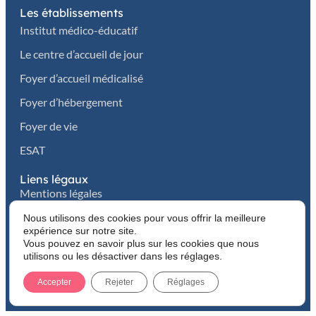
Les établissements
Institut médico-éducatif
Le centre d’accueil de jour
Foyer d’accueil médicalisé
Foyer d’hébergement
Foyer de vie
ESAT
Liens légaux
Mentions légales
Politique de confidentialité
Nous utilisons des cookies pour vous offrir la meilleure
Cookies
expérience sur notre site.
Vous pouvez en savoir plus sur les cookies que nous
utilisons ou les désactiver dans les réglages.
© 2026 Association Chérioux-Dumonteil Handicap. Tous
droits réservés.
Accepter
Rejeter
Réglages