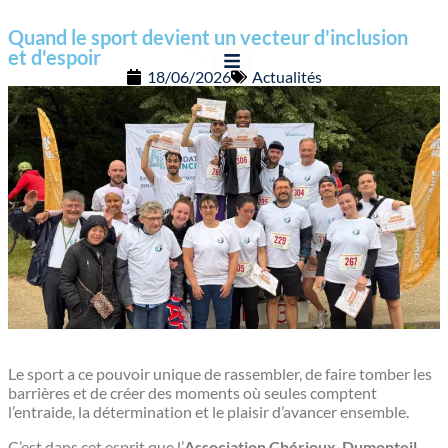
contenu
principal
Quand le sport devient un vecteur
d'inclusion
et d'espoir
18/06/2026
Actualités
Le sport a ce pouvoir unique de rassembler, de faire tomber les
barrières et de créer des moments où seules comptent
l’entraide, la détermination et le plaisir d’avancer ensemble.
C’est dans cet esprit que l’
Association Chérioux-Dumonteil